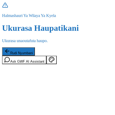
Halmashauri Ya Wilaya Ya Kyela
Ukurasa Haupatikani
Ukurasa unaoutafuta haupo.
Rudi Nyumbani
Ask GWF AI Assistant